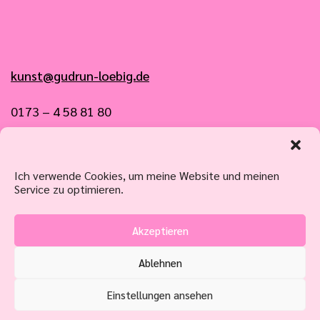
kunst@gudrun-loebig.de
0173 – 4 58 81 80
Impressum – Datenschutz
Ich verwende Cookies, um meine Website und meinen
Cookie Richtlinie (EU)
Service zu optimieren.
Akzeptieren
Ablehnen
Einstellungen ansehen