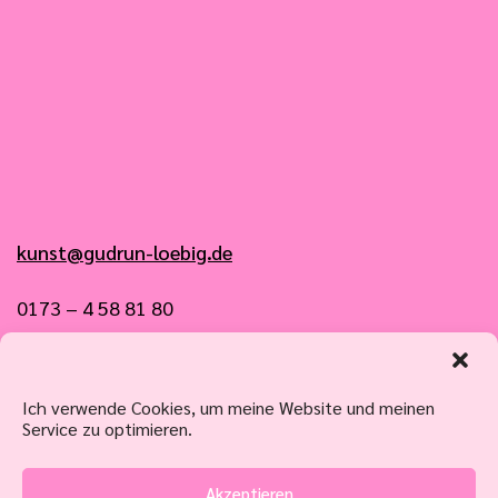
kunst@gudrun-loebig.de
0173 – 4 58 81 80
Impressum – Datenschutz
Ich verwende Cookies, um meine Website und meinen
Cookie Richtlinie (EU)
Service zu optimieren.
Akzeptieren