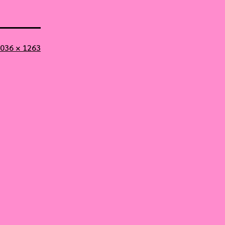
ollständige
036 × 1263
röße