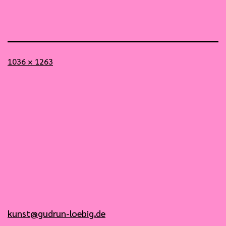
Vollständige
1036 × 1263
Größe
kunst@gudrun-loebig.de