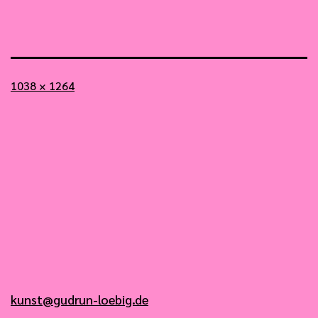
Vollständige
1038 × 1264
Größe
kunst@gudrun-loebig.de